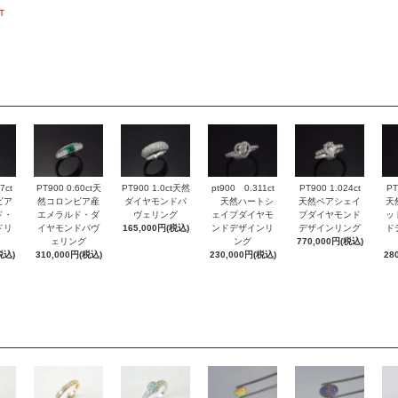
T
7ct
PT900 0.60ct天
PT900 1.0ct天然
pt900 0.311ct
PT900 1.024ct
PT
ビア
然コロンビア産
ダイヤモンドパ
天然ハートシ
天然ペアシェイ
天
ド・
エメラルド・ダ
ヴェリング
ェイプダイヤモ
プダイヤモンド
ッ
ドリ
イヤモンドパヴ
165,000円(税込)
ンドデザインリ
デザインリング
ド
ェリング
ング
770,000円(税込)
税込)
310,000円(税込)
230,000円(税込)
28