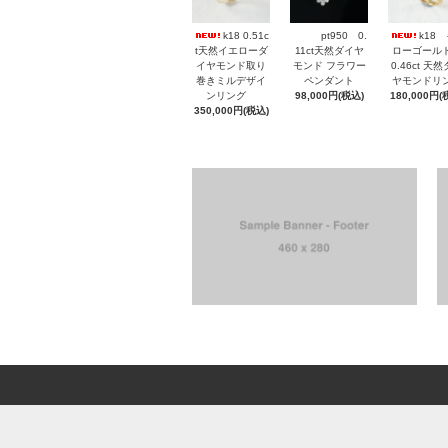
k18 0.51c
pt950 0.
k18
t天然イエローダ
11ct天然ダイヤ
ローゴー
イヤモンド取り
モンド フラワー
0.46ct 天
巻きミルデザイ
ペンダント
ヤモンドリ
ンリング
98,000円(税込)
180,000円(
350,000円(税込)