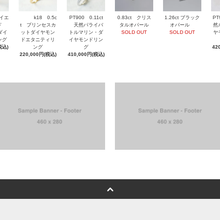
 イエ
k18 0.5c
PT900 0.11ct
0.83ct クリス
1.26ct ブラック
PT
ルド
t プリンセスカ
天然パライバ
タルオパール
オパール
然
然ダイ
ットダイヤモン
トルマリン・ダ
SOLD OUT
SOLD OUT
ヤ
ング
ドエタニティリ
イヤモンドリン
税込)
ング
グ
42
220,000円(税込)
410,000円(税込)