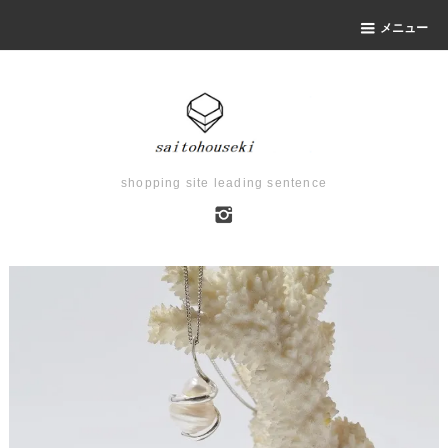
メニュー
shopping site leading sentence