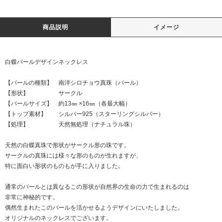
商品説明
イメージ
白蝶パールデザインネックレス
【パールの種類】 南洋シロチョウ真珠（パール）
【形状】 サークル
【パールサイズ】 約13㎜ ×16㎜（各最大幅）
【トップ素材】 シルバー925（スターリングシルバー）
【処理】 天然無処理（ナチュラル珠）
天然の白蝶真珠で形状がサークル形の珠です。
サークルの真珠には様々な形のものが生れますが、
特に面白い形状のものもが手に入りました。
通常のパールとは異なるこの形状が自然界の生命の力で生まれるのは
非常に神秘的です。
偶然生まれたこのパールを活かせるようデザインにいたしました。
オリジナルのネックレスでございます。