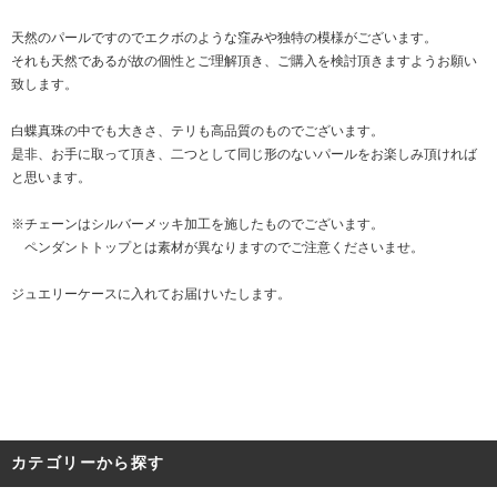
天然のパールですのでエクボのような窪みや独特の模様がございます。
それも天然であるが故の個性とご理解頂き、ご購入を検討頂きますようお願い
致します。
白蝶真珠の中でも大きさ、テリも高品質のものでございます。
是非、お手に取って頂き、二つとして同じ形のないパールをお楽しみ頂ければ
と思います。
※チェーンはシルバーメッキ加工を施したものでございます。
ペンダントトップとは素材が異なりますのでご注意くださいませ。
ジュエリーケースに入れてお届けいたします。
カテゴリーから探す