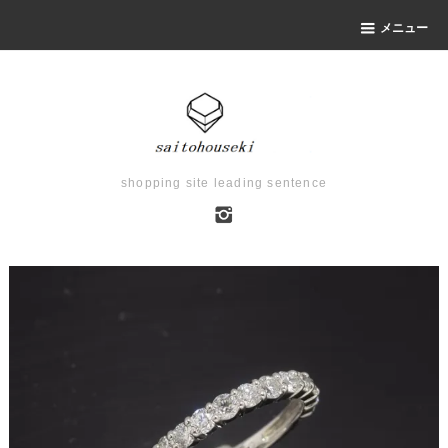
メニュー
shopping site leading sentence