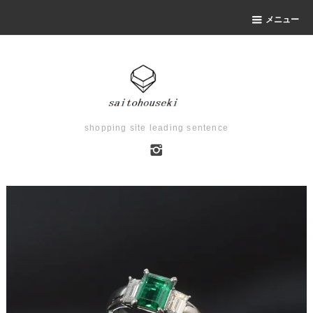
メニュー
shopping site leading sentence