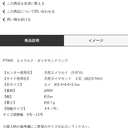
この商品を友達に教える
この商品について問い合わせる
買い物を続ける
商品説明
イメージ
PT900 エメラルド・ダイヤモンドリング
【センター使用石】 天然エメラルド （0.87ct）
【サイド使用石】 天然ダイヤモンド ２石（総計0.54ct）
【石サイズ】 エメ 約5.4×6.6×3.2㎜
【素材】 pt900
【幅】 約3㎜
【重さ】 約6.7ｇ
【指輪サイズ】 ＃9（号）
サイズ調整幅 6号～12号
※購入時の備考欄にご希望のサイズを記入してください。