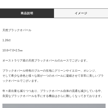
商品説明
イメージ
天然ブラックオパール
1.26ct
10.6×7.0×2.5㎜
オーストラリア産の天然ブラックオパールのルースでございます。
ブラックオパール特有のブルーの生地にグリーンやイエロー、オレンジ、
そして希少な赤色と様々な斑が一つのオパールに凝縮させて非常に美しいブラ
ックオパールでございます。
年々産出量も減りつつあり、ブラックオパール自体の流通も減少している中、
良質なブラックオパールを手にする機会はさらに難しくなってきております。