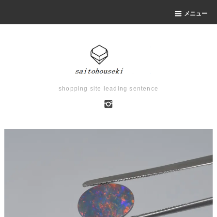
メニュー
shopping site leading sentence