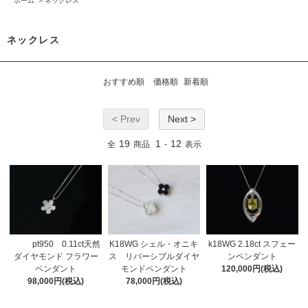
ホーム
>
ネックレス
ネックレス
おすすめ順
価格順
新着順
< Prev
Next >
19
1
12
全
商品
-
表示
pt950 0.11ct天然
K18WG シェル・オニキ
k18WG 2.18ct スフェー
ダイヤモンド フラワー
ス リバーシブルダイヤ
ンペンダント
ペンダント
モンドペンダント
120,000円(税込)
98,000円(税込)
78,000円(税込)