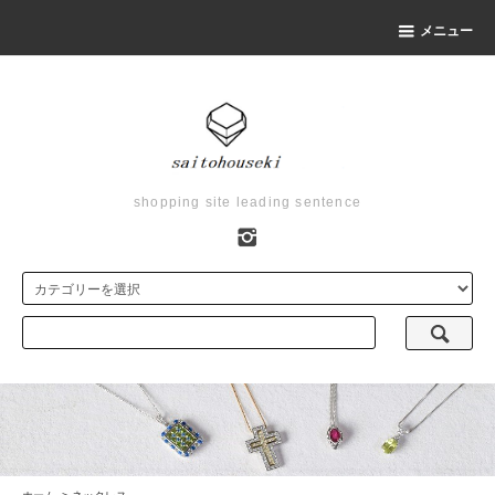
メニュー
shopping site leading sentence